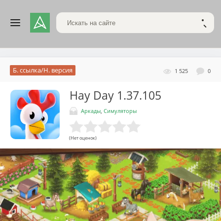
Поиск по сайту
НАЙТ
Б. ссылка/Н. версия
1 525
0
Hay Day
1.37.105
Аркады
,
Симуляторы
(Нет оценок)