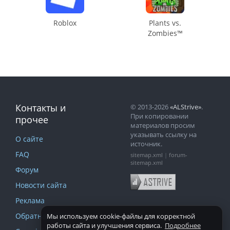
Roblox
Plants vs.
Zombies™
Контакты и
© 2013-2026
«ALStrive»
.
При копировании
прочее
материалов просим
указывать ссылку на
О сайте
источник.
FAQ
sitemap.xml
|
forum-
sitemap.xml
Форум
Новости сайта
Реклама
Обратная связь
Мы используем cookie-файлы для корректной
работы сайта и улучшения сервиса.
Подробнее