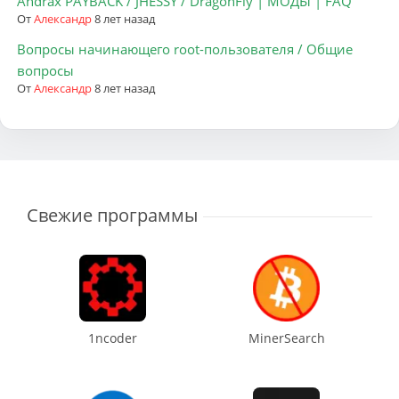
Andrax PAYBACK / JHESSY / DragonFly | МОДЫ | FAQ
От
Александр
8 лет назад
Вопросы начинающего root-пользователя / Общие
вопросы
От
Александр
8 лет назад
Свежие программы
1ncoder
MinerSearch