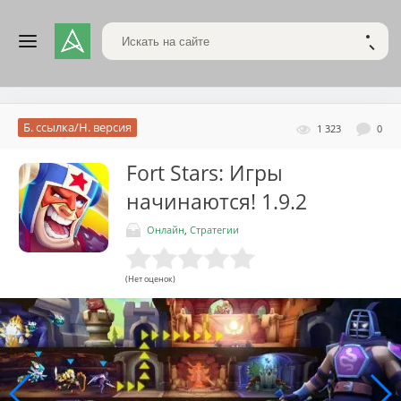
Поиск по сайту
НАЙТ
Б. ссылка/Н. версия
1 323
0
Fort Stars: Игры
начинаются!
1.9.2
Онлайн
,
Стратегии
(Нет оценок)