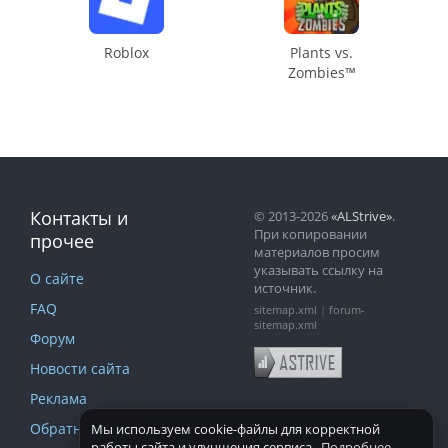
Roblox
Plants vs.
Zombies™
Контакты и
© 2013-2026
«ALStrive»
.
При копировании
прочее
материалов просим
указывать ссылку на
О сайте
источник.
FAQ
sitemap.xml
|
forum-
sitemap.xml
Форум
Новости сайта
Реклама
Обратная связь
Мы используем cookie-файлы для корректной
работы сайта и улучшения сервиса.
Подробнее