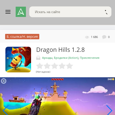
Поиск по сайту
НАЙТ
Б. ссылка/Н. версия
1 686
0
Dragon Hills
1.2.8
Аркады
,
Бродилки (Action)
,
Приключения
(Нет оценок)