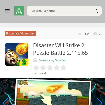
Поиск по сайту
НАЙТ
Б. ссылка/Н. версия
1 554
0
Disaster Will Strike 2:
Puzzle Battle
2.115.65
Логические
,
Онлайн
(Нет оценок)