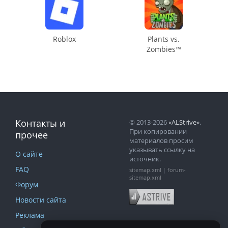
Roblox
Plants vs.
Zombies™
Контакты и
© 2013-2026
«ALStrive»
.
При копировании
прочее
материалов просим
указывать ссылку на
О сайте
источник.
FAQ
sitemap.xml
|
forum-
sitemap.xml
Форум
Новости сайта
Реклама