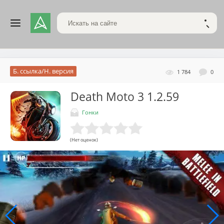
Поиск по сайту
НАЙТ
Б. ссылка/Н. версия
1 784
0
Death Moto 3
1.2.59
Гонки
(Нет оценок)