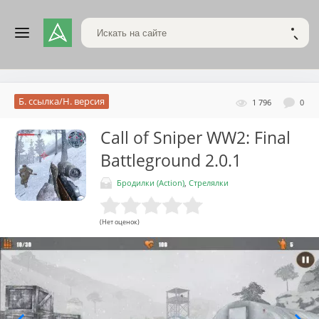
Поиск по сайту
НАЙТ
Б. ссылка/Н. версия
1 796
0
Call of Sniper WW2: Final
Battleground
2.0.1
Бродилки (Action)
,
Стрелялки
(Нет оценок)