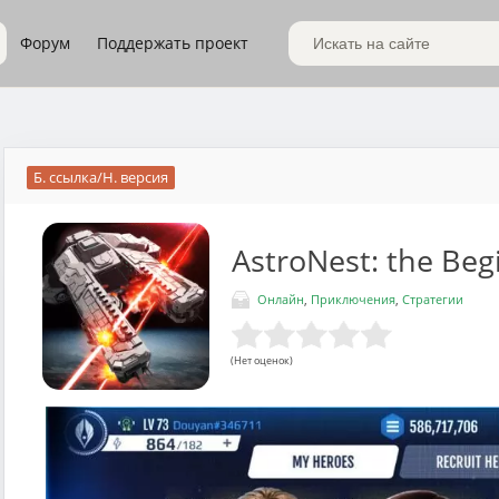
Форум
Поддержать проект
Поиск по сайту
Б. ссылка/Н. версия
AstroNest: the Beg
Онлайн
,
Приключения
,
Стратегии
(Нет оценок)