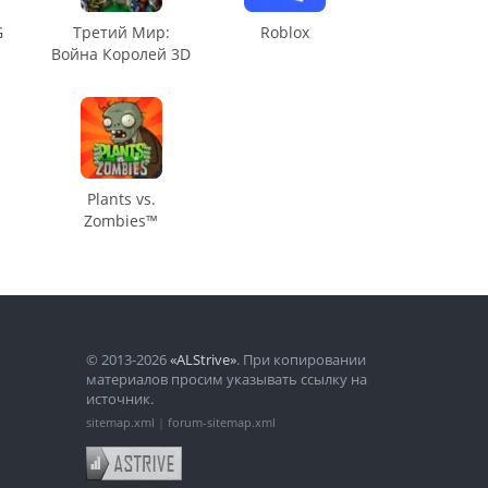
G
Третий Мир:
Roblox
Война Королей 3D
Plants vs.
Zombies™
© 2013-2026
«ALStrive»
. При копировании
материалов просим указывать ссылку на
источник.
sitemap.xml
|
forum-sitemap.xml