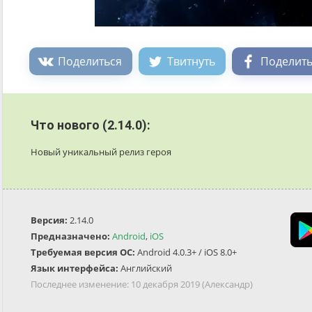
Поделиться
Твитнуть
Поделить
Что нового (2.14.0):
Новый уникальный релиз героя
Версия:
2.14.0
Предназначено:
Android
,
iOS
Требуемая версия ОС:
Android 4.0.3+ / iOS 8.0+
Язык интерфейса:
Английский
Последнее изменение:
10 декабря 2019
(Александр)