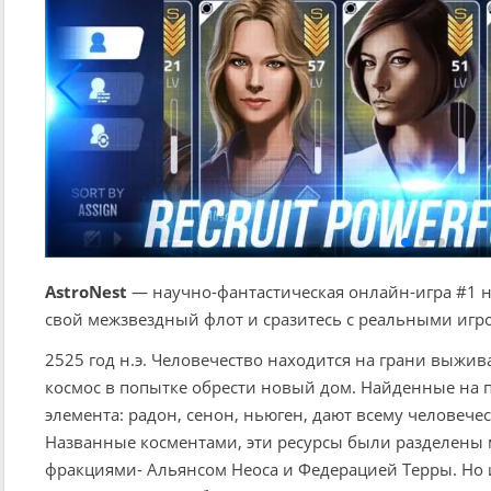
AstroNest
— научно-фантастическая онлайн-игра #1 н
свой межзвездный флот и сразитесь с реальными игро
2525 год н.э. Человечество находится на грани выжи
космос в попытке обрести новый дом. Найденные на
элемента: радон, сенон, ньюген, дают всему человече
Названные косментами, эти ресурсы были разделен
фракциями- Альянсом Неоса и Федерацией Терры. Но и