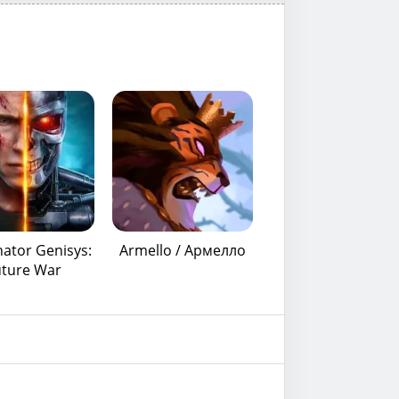
ator Genisys:
Armello / Армелло
uture War