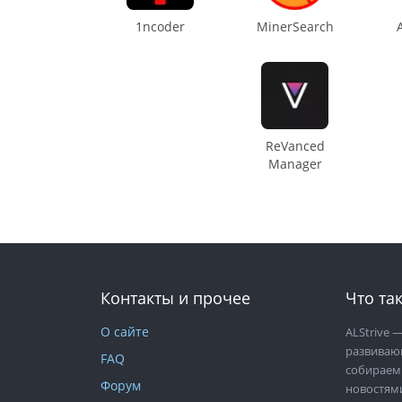
1ncoder
MinerSearch
ReVanced
Manager
Контакты и прочее
Что так
О сайте
ALStrive
—
развиваю
FAQ
собираем
Форум
новостям