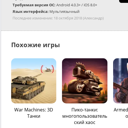
Требуемая версия ОС:
Android 4.0.3+ / iOS 8.0+
Язык интерфейса:
Мультиязычный
Последнее изменение:
18 октября 2018
(Александр)
Похожие игры
War Machines: 3D
Пико-танки:
Armed
Танки
многопользователь
о
ский хаос