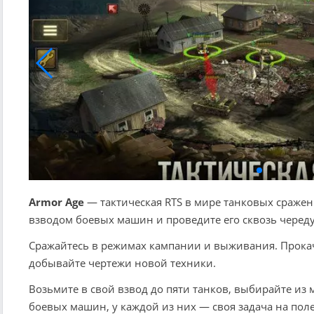
Armor Age
— тактическая RTS в мире танковых сраже
взводом боевых машин и проведите его сквозь черед
Сражайтесь в режимах кампании и выживания. Прокач
добывайте чертежи новой техники.
Возьмите в свой взвод до пяти танков, выбирайте из
боевых машин, у каждой из них — своя задача на поле