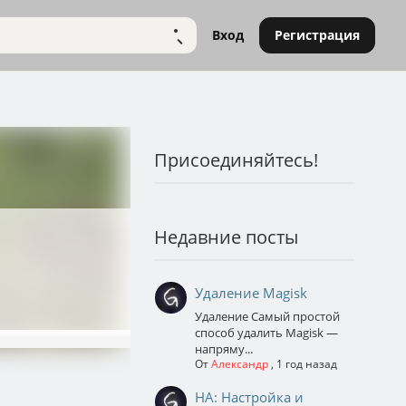
Вход
Регистрация
НАЙТИ
Присоединяйтесь!
Недавние посты
Удаление Magisk
Удаление Самый простой
способ удалить Magisk —
напряму...
От
Александр
,
1 год назад
НА: Настройка и