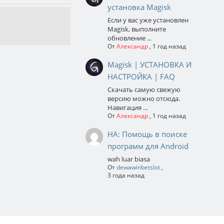
установка Magisk
Если у вас уже установлен
Magisk, выполните
обновление ...
От
Александр
,
1 год назад
Magisk | УСТАНОВКА И
НАСТРОЙКА | FAQ
Скачать самую свежую
версию можно отсюда.
Навигация ...
От
Александр
,
1 год назад
НА: Помощь в поиске
программ для Android
wah luar biasa
От
dewawinbetslot
,
3 года назад