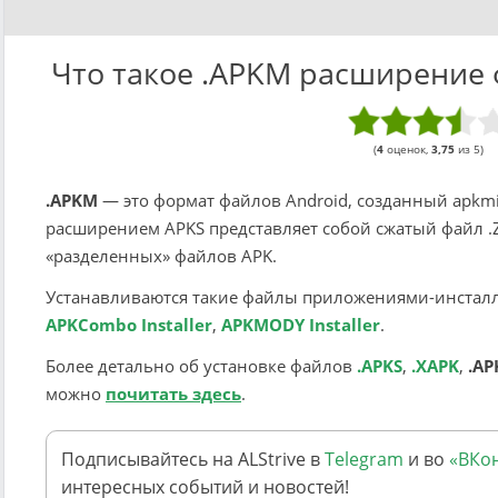
Что такое .APKM расширение 
(
4
оценок,
3,75
из 5)
.APKM
— это формат файлов Android, созданный apkmi
расширением APKS представляет собой сжатый файл .
«разделенных» файлов APK.
Устанавливаются такие файлы приложениями-инстал
APKCombo Installer
,
APKMODY Installer
.
Более детально об установке файлов
.APKS
,
.XAPK
,
.A
можно
почитать здесь
.
Подписывайтесь на ALStrive в
Telegram
и во
«ВКон
интересных событий и новостей!