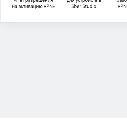
на активацию VPN»
Sber Studio
VPN
те