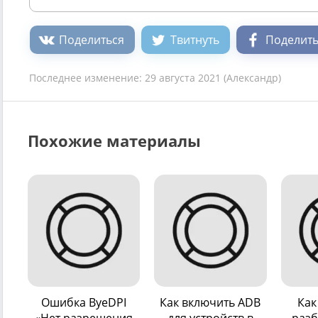
Поделиться
Твитнуть
Поделить
Последнее изменение:
29 августа 2021
(
Александр
)
Похожие материалы
Ошибка ByeDPI
Как включить ADB
Как
«Нет разрешения
для устройств в
разб