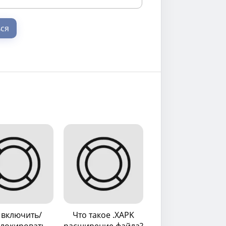
ся
 включить/
Что такое .XAPK
локировать
расширение файла?